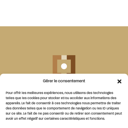
Gérer le consentement
1 rue Général Pont – 81000 Albi
Pour offrir les meilleures expériences, nous utilisons des technologies
05 63 43 63 70
/
06 25 78 54 47
telles que les cookies pour stocker et/ou accéder aux informations des
appareils. Le fait de consentir à ces technologies nous permettra de traiter
des données telles que le comportement de navigation ou les ID uniques
Ouvert le lundi de 14h à 19h
sur ce site. Le fait de ne pas consentir ou de retirer son consentement peut
et du mardi au samedi de 10h à 19h
avoir un effet négatif sur certaines caractéristiques et fonctions.