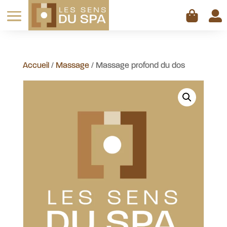

Accueil
/
Massage
/ Massage profond du dos