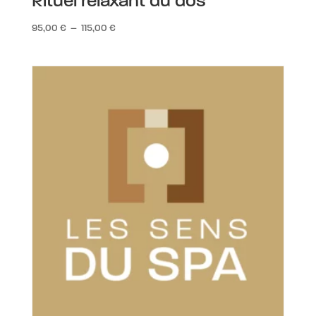
Rituel relaxant du dos
Plage
95,00
€
–
115,00
€
de
prix :
95,00 €
à
115,00 €