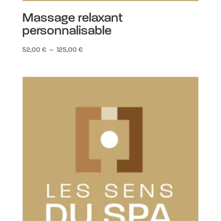
Massage relaxant
personnalisable
Plage
52,00
€
–
125,00
€
de
prix :
52,00 €
à
125,00 €