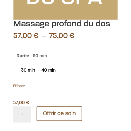
Massage profond du dos
Plage
57,00
€
–
75,00
€
de
prix :
57,00 €
Durée
: 30 min
à
75,00 €
30 min
40 min
Effacer
57,00
€
quantité
Offrir ce soin
de
Massage
profond