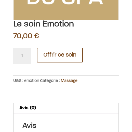
Le soin Émotion
70,00
€
quantité
Offrir ce soin
de
Le
soin
Émotion
UGS :
emotion
Catégorie :
Massage
Avis (0)
Avis