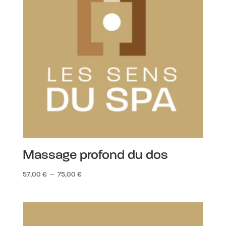
Massage profond du dos
Plage
57,00
€
–
75,00
€
de
prix :
57,00 €
à